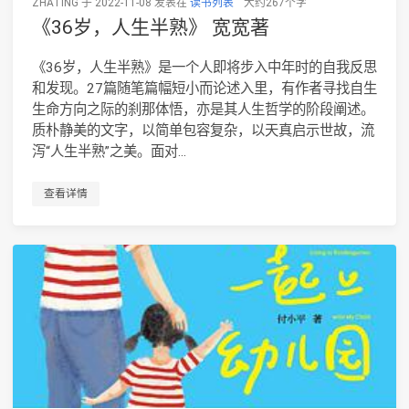
ZHATING 于 2022-11-08 发表在
读书列表
大约267个字
《36岁，人生半熟》 宽宽著
《36岁，人生半熟》是一个人即将步入中年时的自我反思
和发现。27篇随笔篇幅短小而论述入里，有作者寻找自生
生命方向之际的刹那体悟，亦是其人生哲学的阶段阐述。
质朴静美的文字，以简单包容复杂，以天真启示世故，流
泻“人生半熟”之美。面对...
查看详情